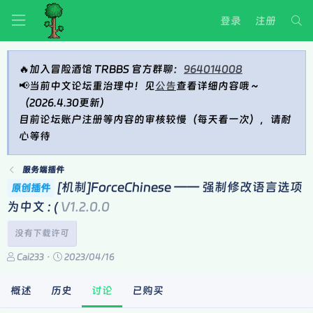
登录
注册
🔥加入冒险酒馆 TRBBS 官方群聊：
964014008
📢当前中文论坛重治理中！见
公告
查看详细内容哦～
（2026.4.30更新）
目前论坛账户注册等内容的审核较慢（每天看一次），请耐
心等待
服务端插件
[机制]ForceChinese —— 强制修改语言选项
原创插件
为中文 : (
V1.2.0.0
没有下载许可
楼
开
Cai233
2023/04/16
主
始
时
概述
历史
讨论
已购买
间