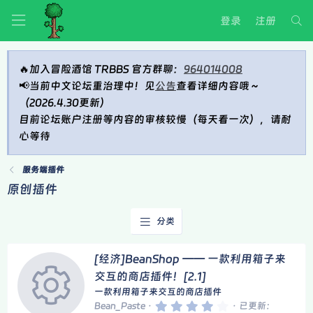
登录
注册
🔥加入冒险酒馆 TRBBS 官方群聊：
964014008
📢当前中文论坛重治理中！见
公告
查看详细内容哦～
（2026.4.30更新）
目前论坛账户注册等内容的审核较慢（每天看一次），请耐
心等待
服务端插件
原创插件
分类
[经济]BeanPoints —— 豆点经济,游戏
内虚拟货币[2.1]
一款经济类插件API,游戏内的虚拟货币
4
Bean_Paste
已更新：