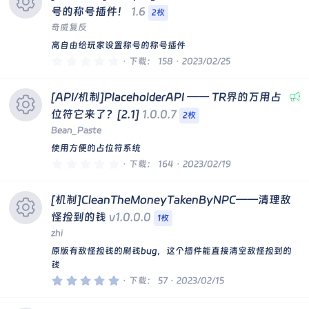
图
号的称号插件！
1.6
2枚
奇威复反
标
资
高自由给玩家设置称号的称号插件
0
下载
158
2023/02/25
.
源
0
0
[API/机制]PlaceholderAPI —— TR界的万用占
星
图
位符它来了？[2.1]
1.0.0.7
2枚
Bean_Paste
标
资
使用方便的占位符系统
0
下载
164
2023/02/19
.
源
0
0
[机制]CleanTheMoneyTakenByNPC——清理敌
星
图
怪捡到的钱
v1.0.0.0
1枚
zhi
标
资
原版有敌怪捡钱的刷钱bug，这个插件能直接清空敌怪捡到的
钱
源
5
下载
57
2023/02/15
.
0