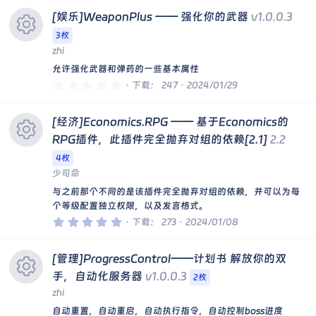
0
[娱乐]WeaponPlus —— 强化你的武器
v1.0.0.3
星
3枚
zhi
资
允许强化武器和弹药的一些基本属性
0
下载
247
2024/01/29
.
源
0
0
[经济]Economics.RPG —— 基于Economics的
星
图
RPG插件，此插件完全抛弃对组的依赖[2.1]
2.2
4枚
标
资
少司命
与之前那个不同的是该插件完全抛弃对组的依赖，并可以为每
源
个等级配置独立权限，以及发言格式。
5
下载
273
2024/01/08
.
图
0
0
[管理]ProgressControl——计划书 解放你的双
星
标
手，自动化服务器
v1.0.0.3
2枚
zhi
资
自动重置，自动重启，自动执行指令，自动控制boss进度