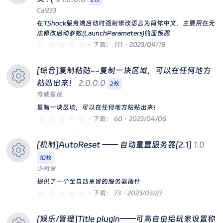
标
Cai233
资
在TShock服务端启动时强制修改语言为简体中文，主要用在无
法修改启动参数(LaunchParameters)的面板服
源
0
下载
111
2023/04/16
.
0
0
图
[综合]复制粘贴--复制一块区域，可以在任何地方
星
粘贴出来！
2.0.0.0
2枚
标
奇威复反
资
复制一块区域，可以在任何地方粘贴出来！
0
下载
60
2023/04/06
.
源
0
0
[机制]AutoReset —— 自动重置服务器[2.1]
1.0
星
图
10枚
少司命
标
资
提供了一个全自动重置的服务器插件
0
下载
73
2023/03/27
.
源
0
0
[娱乐/管理]Title plugin——可高自由给玩家设置称
星