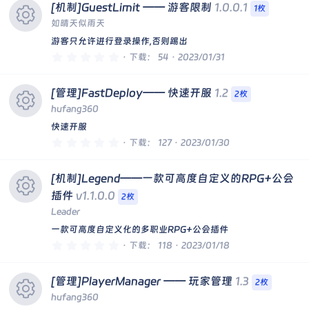
0
图
[机制]GuestLimit —— 游客限制
1.0.0.1
星
1枚
如晴天似雨天
标
游客只允许进行登录操作,否则踢出
资
0
下载
54
2023/01/31
.
0
0
源
[管理]FastDeploy—— 快速开服
1.2
星
2枚
hufang360
图
快速开服
资
0
下载
127
2023/01/30
标
.
0
0
源
[机制]Legend——一款可高度自定义的RPG+公会
星
插件
v1.1.0.0
2枚
图
Leader
资
一款可高度自定义化的多职业RPG+公会插件
标
0
下载
118
2023/01/18
.
源
0
0
[管理]PlayerManager —— 玩家管理
1.3
星
2枚
图
hufang360