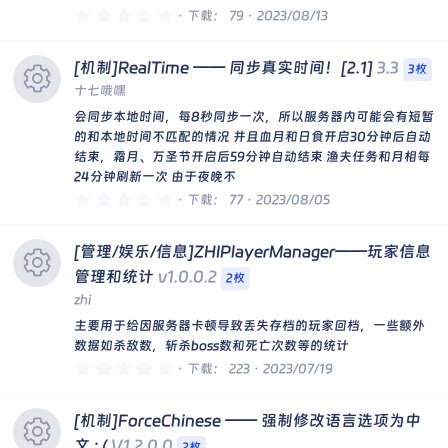
0
下载
79
2023/08/13
.
源
0
0
[机制]RealTime —— 同步真实时间！[2.1]
3.3
星
3枚
图
十七哦嘿
会同步本地时间，每8秒同步一次，所以服务器内可能会有短暂
标
资
的和本地时间不匹配的情况 并且血月和日食开启30分钟后自动
结束，霜月、万圣节开启后59分钟自动结束 渔夫任务和月相每
24分钟刷新一次 由于夜晚不
源
0
下载
77
2023/08/05
.
0
图
0
[管理/娱乐/信息]ZHIPlayerManager——玩家信息
星
标
管理和统计
v1.0.0.2
2枚
zhi
资
主要用于给因服务器卡顿导致丢失存档的玩家回档，一些额外
数据如杀敌数，斩杀boss数和死亡次数等的统计
源
0
下载
223
2023/07/19
.
0
0
图
[机制]ForceChinese —— 强制修改语言选项为中
星
文 : (
V1.2.0.0
2枚