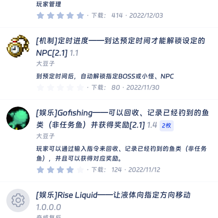
玩家管理
标
资
5
下载
414
2022/12/03
.
0
0
源
[机制]定时进度——到达预定时间才能解锁设定的
星
NPC[2.1]
1.1
图
大豆子
到预定时间后，自动解锁指定BOSS或小怪、NPC
标
0
下载
80
2022/11/30
.
0
0
[娱乐]Gofishing——可以回收、记录已经钓到的鱼
星
类（非任务鱼）并获得奖励[2.1]
1.4
2枚
大豆子
玩家可以通过输入指令来回收、记录已经钓到的鱼类（非任务
鱼），并且可以获得对应奖励。
4
下载
124
2022/11/12
.
0
0
[娱乐]Rise Liquid——让液体向指定方向移动
星
1.0.0.0
奇威复反