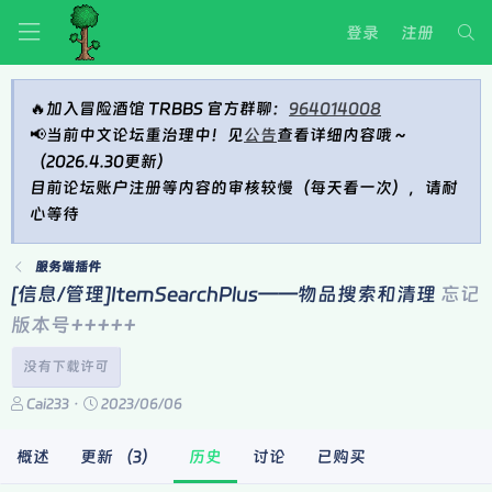
登录
注册
🔥加入冒险酒馆 TRBBS 官方群聊：
964014008
📢当前中文论坛重治理中！见
公告
查看详细内容哦～
（2026.4.30更新）
目前论坛账户注册等内容的审核较慢（每天看一次），请耐
心等待
服务端插件
[信息/管理]ItemSearchPlus——物品搜索和清理
忘记
版本号+++++
没有下载许可
作
创
Cai233
2023/06/06
者
建
日
概述
更新 （3）
历史
讨论
已购买
期