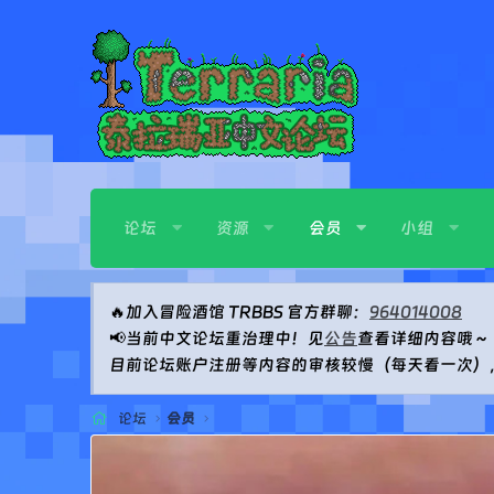
论坛
资源
会员
小组
🔥加入冒险酒馆 TRBBS 官方群聊：
964014008
📢当前中文论坛重治理中！见
公告
查看详细内容哦～（2
目前论坛账户注册等内容的审核较慢（每天看一次）
论坛
会员