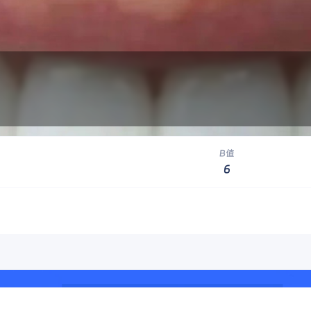
B值
6
于