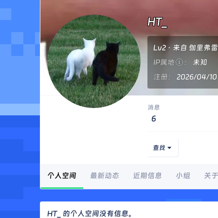
HT_
Lv2
·
来自
伽里弗雷
IP属地
未知
注册
2026/04/10
消息
6
查找
个人空间
最新动态
近期信息
小组
关
HT_ 的个人空间没有信息。